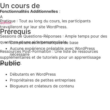
Un cours de
Fonctionnalités Additionnelles
:
A
Pratique : Tout au long du cours, les participants
admin
travailleront sur leur site WordPress.
Prérequis
Sessions de Questions-Réponses : Ample temps pour des
questions et une aide personnalisée.
Compétences informatiques de base
Aucune expérience préalable avec WordPress
Ressources Post-Formation : Une liste de ressources
nécessaire
supplémentaires et de tutoriels pour un apprentissage
Public
approfondi.
Débutants en WordPress
Propriétaires de petites entreprises
Blogueurs et créateurs de contenu