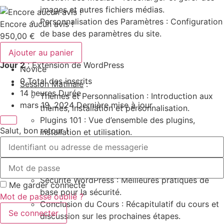
images et autres fichiers médias.
Personnalisation des Paramètres : Configuration
Encore aucun avis !
de base des paramètres du site.
950,00
€
Ajouter au panier
Jour 2
: Extension de WordPress
Novice
0 Total des inscrits
Session Matinale
:
14
heures
Durée
Thèmes et Personnalisation : Introduction aux
mars 19, 2024 Dernière mise à jour
thèmes, installation et personnalisation.
Plugins 101 : Vue d’ensemble des plugins,
Salut, bon retour !
installation et utilisation.
Session Après-Midi
:
Bases du SEO : Introduction au référencement
naturel dans WordPress.
Sécurité WordPress : Meilleures pratiques de
Me garder connecté
base pour la sécurité.
Mot de passe oublié ?
Conclusion du Cours : Récapitulatif du cours et
Se connecter
discussion sur les prochaines étapes.