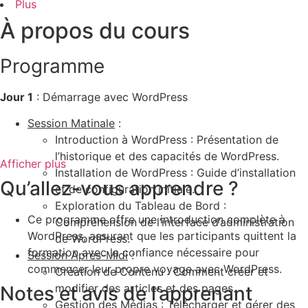
Plus
À propos du cours
Programme
Jour 1
: Démarrage avec WordPress
Session Matinale
:
Introduction à WordPress : Présentation de
l’historique et des capacités de WordPress.
Afficher plus
Installation de WordPress : Guide d’installation
Qu’allez-vous apprendre ?
et de configuration initiale.
Exploration du Tableau de Bord :
Ce programme offre une introduction complète à
Compréhension de l’interface d’administration
WordPress, assurant que les participants quittent la
de WordPress.
formation avec la confiance nécessaire pour
Session Après-Midi
:
commencer leur propre voyage avec WordPress.
Création de Contenu : Comment créer et
modifier des articles et des pages.
Notes et avis de l’apprenant
Gestion des Médias : Télécharger et gérer des