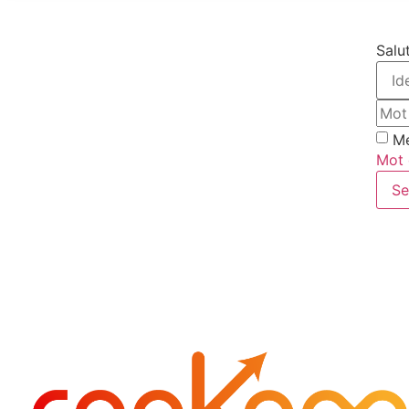
Salut
Me
Mot 
Se