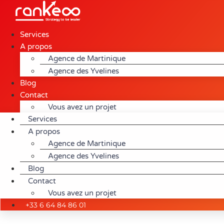
Aller
au
contenu
Services
A propos
Agence de Martinique
Agence des Yvelines
Blog
Contact
Vous avez un projet
Services
A propos
Agence de Martinique
Agence des Yvelines
Blog
Contact
Vous avez un projet
+33 6 64 84 86 01