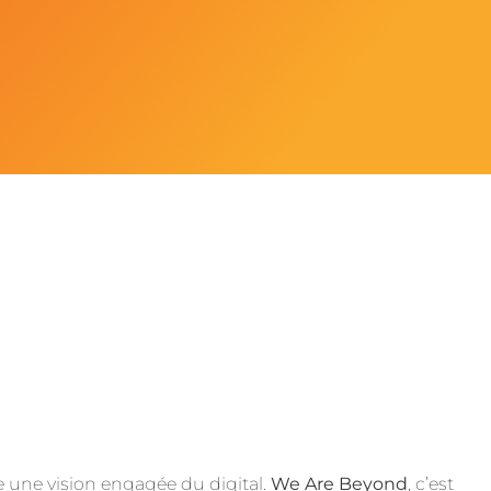
e une vision engagée du digital.
We Are Beyond
, c’est