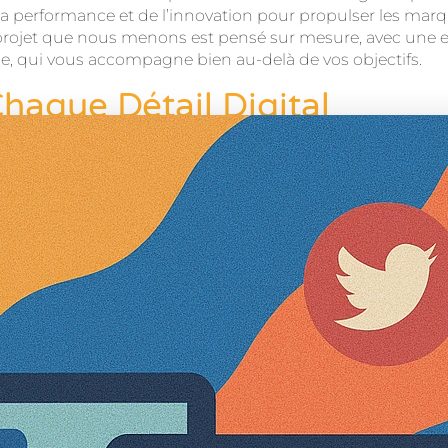
 la performance et de l’innovation pour propulser les marqu
e projet que nous menons est pensé sur mesure, avec une ex
ce, qui vous accompagne bien au-delà de vos objectifs.
haque Détail Digital
e passion authentique pour le digital.
Nous sommes des Di
qui fait la différence. Chaque campagne que nous concevo
tion et performance. Du SEO au branding, en passant par 
 d’expression — au service de votre marque, de votre audi