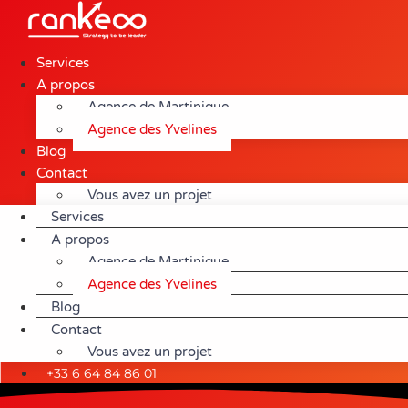
Aller
au
contenu
Services
A propos
Agence de Martinique
Agence des Yvelines
Blog
Contact
Vous avez un projet
Services
A propos
Agence de Martinique
Agence des Yvelines
Blog
Contact
Vous avez un projet
+33 6 64 84 86 01