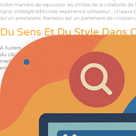
notre manière de repousser les limites de la créativité, de
ligne, stratégie éditoriale, expérience utilisateur… chaqu
qu’un prestataire, Rankeoo est un partenaire de croissan
Du Sens Et Du Style Dans C
À Juziers, dans les Yvelines, l’agence Rankeoo cultive un
du clic, amoureux du pixel juste, obsédés par le détail 
media est le fruit d’une alchimie entre émotion, innova
engageants, nous faisons du digital un véritable terrain