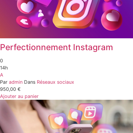
Perfectionnement Instagram
0
14h
A
Par
admin
Dans
Réseaux sociaux
950,00
€
Ajouter au panier