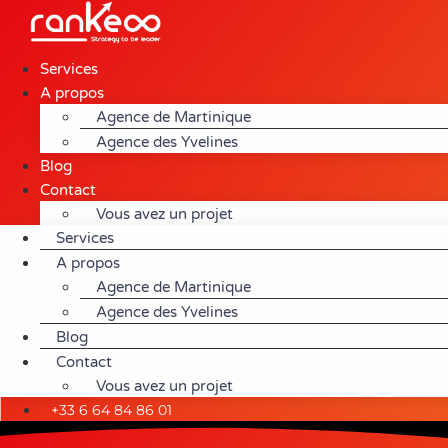
Aller
au
contenu
Services
A propos
Agence de Martinique
Agence des Yvelines
Blog
Contact
Vous avez un projet
Services
A propos
Agence de Martinique
Agence des Yvelines
Blog
Contact
Vous avez un projet
+33 6 64 84 86 01