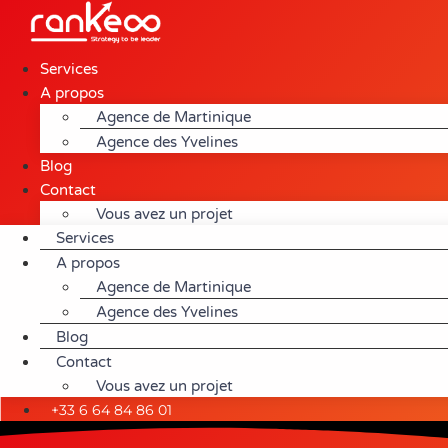
Aller
au
contenu
Services
A propos
Agence de Martinique
Agence des Yvelines
Blog
Contact
Vous avez un projet
Services
A propos
Agence de Martinique
Agence des Yvelines
Blog
Contact
Vous avez un projet
+33 6 64 84 86 01