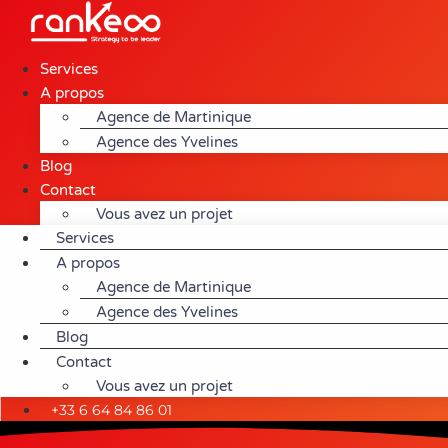
Aller
au
contenu
Services
A propos
Agence de Martinique
Agence des Yvelines
Blog
Contact
Vous avez un projet
Services
A propos
Agence de Martinique
Agence des Yvelines
Blog
Contact
Vous avez un projet
+33 6 64 84 86 01